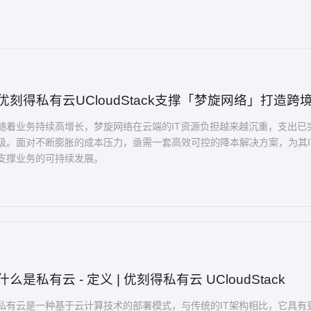
优刻得私有云UCloudStack支撑「梦旋网络」打造
随着业务持续高增长，梦旋网络在云端的IT资源负担越来越沉重，支出已
级。面对不断膨胀的成本压力，亟需一套高效可控的降本解决方案，为其IT
支撑业务的可持续发展。
什么是私有云 - 定义 | 优刻得私有云 UCloudStack
私有云是一种基于云计算技术的部署模式，与传统的IT架构相比，它具有