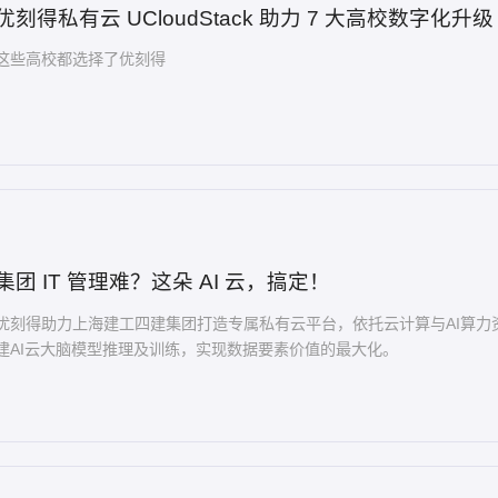
优刻得私有云 UCloudStack 助力 7 大高校数字化升级
这些高校都选择了优刻得
集团 IT 管理难？这朵 AI 云，搞定！
优刻得助力上海建工四建集团打造专属私有云平台，依托云计算与AI算力
建AI云大脑模型推理及训练，实现数据要素价值的最大化。