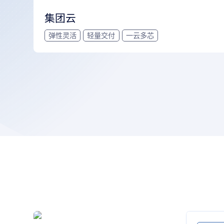
集团云
弹性灵活
轻量交付
一云多芯