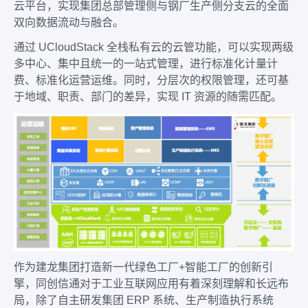
云平台，实现集团总部管理侧与钢厂生产侧分支云的全面
双向数据流动与融合。
通过 UCloudStack 全栈私有云的云管功能，可以实现两级
多中心、集中且统一的一站式管理，进行标准化计量计
费、标准化运营运维。同时，分层次的权限管理，还可基
于地域、职责、部门的差异，实现 IT 资源的随需匹配。
作为建龙集团打造新一代绿色工厂+智能工厂的创新引
擎，同创信通对于工业互联网应用有着深刻理解和长远布
局，除了自主研发集团 ERP 系统、生产制造执行系统