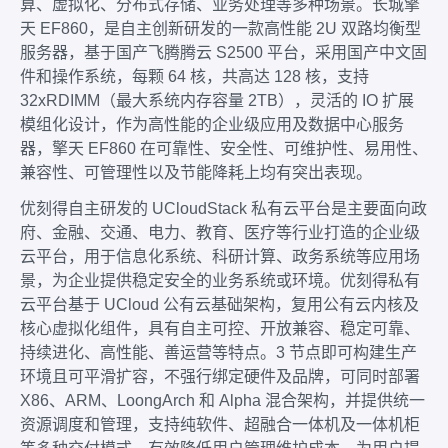
算、虚拟化、分布式存储、业务处理等多种场景。长城擎
天 EF860，是自主创新研发的一款高性能 2U 双路均衡型
服务器，基于国产飞腾腾云 S2500 平台，采用国产中文固
件和操作系统，每颗 64 核，共高达 128 核，支持
32xRDIMM（最大系统内存容量 2TB），灵活的 IO 扩展
模组化设计，作为高性能的企业级应用及数据中心服务
器，擎天 EF860 在可靠性、安全性、可维护性、易用性、
兼容性、可管理性以及节能降耗上均有突出表现。
优刻得自主研发的 UCloudStack 私有云平台是主要面向政
府、金融、交通、电力、教育、医疗等行业打造的企业级
云平台，用于信息化系统、科研计算、政务系统等应用场
景，为企业提供稳定安全的业务系统或环境。优刻得私有
云平台基于 UCloud 公有云基础架构，复用公有云内核及
核心虚拟化组件，具有自主可控、开放兼容、稳定可靠、
持续进化、高性能、善运营等特点。3 节点即可构建生产
环境且可平滑扩容，不强行绑定硬件及品牌，可同时部署
X86、ARM、LoongArch 和 Alpha 混合架构，并提供统一
资源调度和管理，支持纯软件、超融合一体机及一体机柜