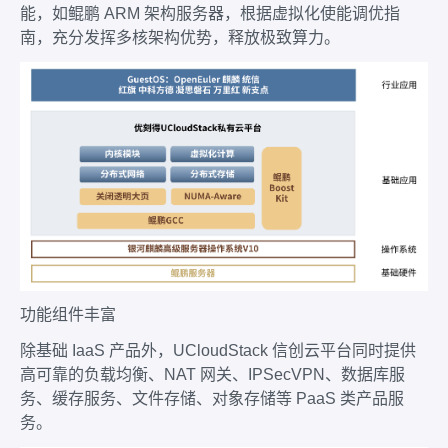
能，如鲲鹏 ARM 架构服务器，根据虚拟化使能调优指
南，充分发挥多核架构优势，释放极致算力。
功能组件丰富
除基础 IaaS 产品外，UCloudStack 信创云平台同时提供
高可靠的负载均衡、NAT 网关、IPSecVPN、数据库服
务、缓存服务、文件存储、对象存储等 PaaS 类产品服
务。