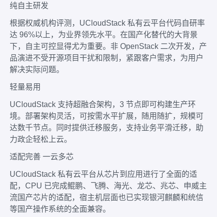
纯自主研发
根据权威机构评测，UCloudStack 私有云平台代码自研率
达 96%以上，为业界领先水平。在国产化替代的大背景
下，自主可控显得尤为重要。非 OpenStack 二次开发，产
品演进不受开源项目干扰和限制，紧跟客户需求，为用户
解决实际问题。
轻量易用
UCloudStack 支持超融合架构，3 节点即可构建生产环
境。部署架构灵活，可按需水平扩展，随用随扩，规模可
达数千节点。同时提供迁移服务，支持业务平滑迁移，助
力政企轻松上云。
适配完善 一云多芯
UCloudStack 私有云平台从芯片到应用进行了全面的适
配，CPU 已完成鲲鹏、飞腾、海光、龙芯、兆芯、申威主
流国产芯片的适配，宿主机层面也已实现银河麒麟和统信
等国产操作系统的全面兼容。