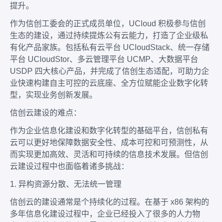
提升。
作为信创工委会的正式成员单位，UCloud 积极参与信创
生态的建设，通过持续提炼公有云能力，打造了企业级私
有化产品家族。包括私有云平台 UCloudStack、统一存储
平台 UCloudStor、多云管理平台 UCMP、大数据平台
USDP 四大核心产品，并完成了信创生态适配，可助力企
业快速构建自主可控的云底座、全方位赋能企业数字化转
型，实现业务创新发展。
信创云建设的难点：
作为企业信息化建设和数字化转型的基础平台，信创私有
云可以更好地保障数据安全性、成本可控和可预测性，从
而实现更加高效、灵活和可持续的信息技术发展。但信创
云建设过程中也面临着诸多挑战：
1. 异构资源分散、无法统一管理
信创云的建设通常是个持续化的过程。在基于 x86 架构的
多年信息化建设过程中，企业已经投入了很多的人力物