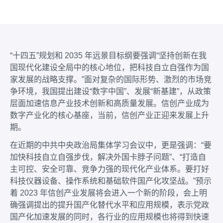
“十四五”规划和 2035 年远景目标纲要强调“坚持创新在我
国现代化建设全局中的核心地位，把科技自立自强作为国
家发展的战略支撑。”面对复杂的国际形势、激烈的市场竞
争环境，我国提出建设“数字中国”、发展“新基建”，从政策
层面加速信息产业技术创新和高质量发展。信创产业成为
数字产业化的核心基座，当前，信创产业正迎来发展上升
期。
在近期的中共中央政治局集体学习会议中，更是强调：“要
加快科技自立自强步伐，解决外国卡脖子问题”、“打造自
主可控、安全可靠、竞争力强的现代化产业体系。要打好
科技仪器设备、操作系统和基础软件国产化攻坚战。”预示
着 2023 年信创产业发展将会进入一个新的阶段，会上明
确强调提出的提升国产化替代水平和应用规模，表示党政
国产化加速发展的同时，各行业的应用规模也将得到快速