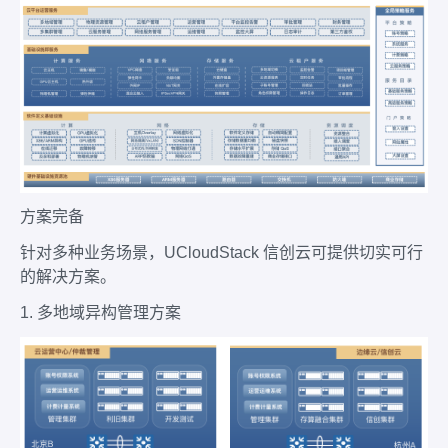
方案完备
针对多种业务场景，UCloudStack 信创云可提供切实可行
的解决方案。
1. 多地域异构管理方案