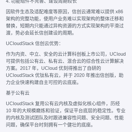
4. 功能组件不完善、建设周期较长
因软件生态及适配难度等原因，信创云通常难以提供 x86
架构的完整功能，使用户业务难以实现架构的整体迁移和
替换，短期内只能通过异构资源的方式实现架构的平滑过
渡，势必会延长信创建设的周期。
UCloudStack 信创云优势：
作为内资、中立、安全的云计算科创板上市公司，UCloud
可提供包括公有云、私有云、混合云的综合性云计算解决
方案。2017 年，UCloud 优刻得推出了自研的
UCloudStack 优钛私有云，并于 2020 年推出信创版，助
力企业快速构建自主可控的云底座。
基于公有云
UCloudStack 复用公有云内核及虚拟化核心组件，历经
10 年的大规模磨炼和验证，保证平台底层的稳定性。专业
的内核及测试团队及时跟进兼容性问题、安全问题、性能
问题，确保平台时刻拥有一个健壮的底座。