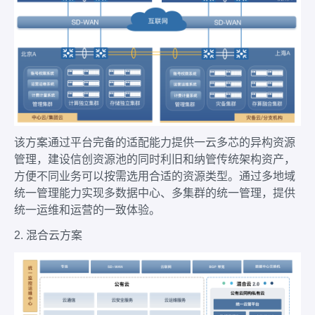
该方案通过平台完备的适配能力提供一云多芯的异构资源
管理，建设信创资源池的同时利旧和纳管传统架构资产，
方便不同业务可以按需选用合适的资源类型。通过多地域
统一管理能力实现多数据中心、多集群的统一管理，提供
统一运维和运营的一致体验。
2. 混合云方案