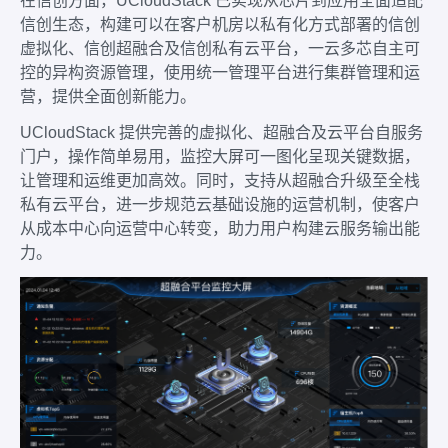
在信创方面，UCloudStack 已实现从芯片到应用全面适配
信创生态，构建可以在客户机房以私有化方式部署的信创
虚拟化、信创超融合及信创私有云平台，一云多芯自主可
控的异构资源管理，使用统一管理平台进行集群管理和运
营，提供全面创新能力。
UCloudStack 提供完善的虚拟化、超融合及云平台自服务
门户，操作简单易用，监控大屏可一图化呈现关键数据，
让管理和运维更加高效。同时，支持从超融合升级至全栈
私有云平台，进一步规范云基础设施的运营机制，使客户
从成本中心向运营中心转变，助力用户构建云服务输出能
力。