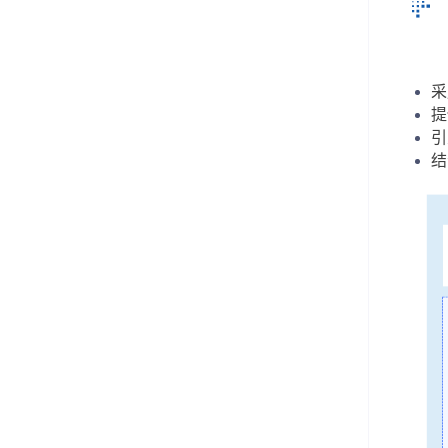
采
提
引
结