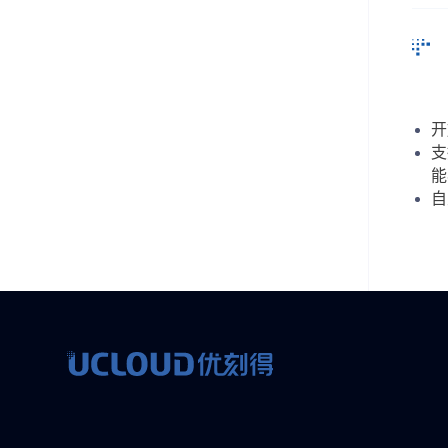
开
支
能
自