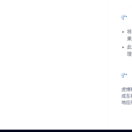
将
果
此
理
虎博
成互
地应