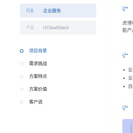
企业服务
行业
虎博
UCloudStack
产品
能产
项目背景
需求挑战
业
方案特点
业
自
方案价值
客户说