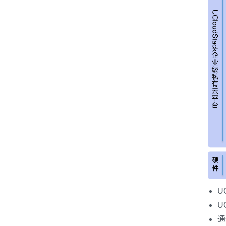
U
U
通